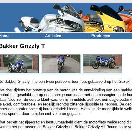
Home
Artikelen
Producten
Bakker Grizzly T
De Bakker Grizzly T is een twee persoons toer fiets gebaseerd op het Suzuk
Het doel tijdens het ontwerp van de motor was de ontwikkeling van een makkelij
motorfiets geschikt om op een zonnige namiddag met een passagier op de bu
Daar Nico zelf de eerste klant was, en hij inmiddels zelf ook een dagje ouder
relaxed, comfortabele, en redelijk rechtop zittende rijpositie te hebben. De ge
moet een comfortabele rij karakteristiek bieden. Hierbij is de mogelijkheid we
eens sportief door te rijden niet verloren gegaan.
Wat betreft het rijgedrag en bestuurbaarheid dient de motorfiets welke rond d
worden het gat tussen de Bakker Grizzly en Bakker Grizzly All-Round op te vu