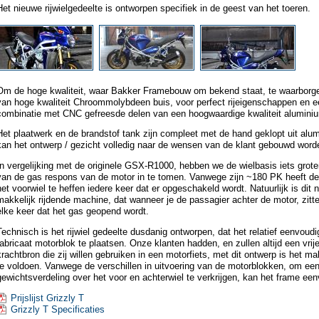
Het nieuwe rijwielgedeelte is ontworpen specifiek in de geest van het toeren.
Om de hoge kwaliteit, waar Bakker Framebouw om bekend staat, te waarborg
van hoge kwaliteit Chroommolybdeen buis, voor perfect rijeigenschappen en ee
combinatie met CNC gefreesde delen van een hoogwaardige kwaliteit aluminiu
Het plaatwerk en de brandstof tank zijn compleet met de hand geklopt uit alumi
kan het ontwerp / gezicht volledig naar de wensen van de klant gebouwd word
In vergelijking met de originele GSX-R1000, hebben we de wielbasis iets grot
van de gas respons van de motor in te tomen. Vanwege zijn ~180 PK heeft d
het voorwiel te heffen iedere keer dat er opgeschakeld wordt. Natuurlijk is dit n
makkelijk rijdende machine, dat wanneer je de passagier achter de motor, zitte
elke keer dat het gas geopend wordt.
Technisch is het rijwiel gedeelte dusdanig ontworpen, dat het relatief eenvoudi
fabricaat motorblok te plaatsen. Onze klanten hadden, en zullen altijd een vri
krachtbron die zij willen gebruiken in een motorfiets, met dit ontwerp is het 
te voldoen. Vanwege de verschillen in uitvoering van de motorblokken, om ee
gewichtsverdeling over het voor en achterwiel te verkrijgen, kan het frame e
Prijslijst Grizzly T
Grizzly T Specificaties