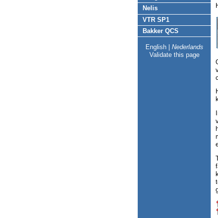
Nelis
VTR SP1
Bakker QCS
English
|
Nederlands
Validate this page