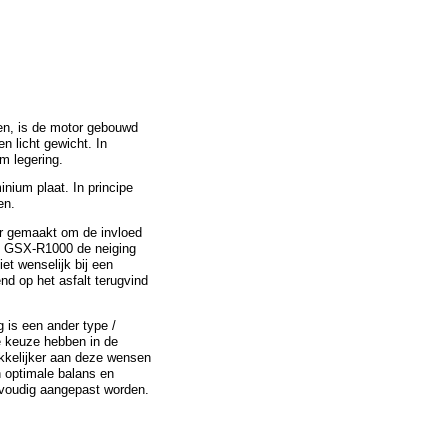
en, is de motor gebouwd
n licht gewicht. In
m legering.
nium plaat. In principe
en.
er gemaakt om de invloed
e GSX-R1000 de neiging
iet wenselijk bij een
nd op het asfalt terugvind
g is een ander type /
je keuze hebben in de
makkelijker aan deze wensen
n optimale balans en
envoudig aangepast worden.