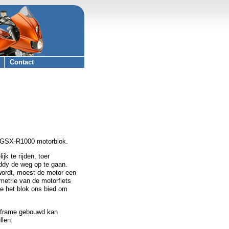
Contact
i GSX-R1000 motorblok.
k te rijden, toer
ddy de weg op te gaan.
 wordt, moest de motor een
ometrie van de motorfiets
lke het blok ons bied om
it frame gebouwd kan
llen.