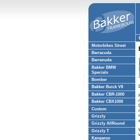
Motorbikes Street
Barracuda
Barranuda
Bakker BMW
Specials
Bomber
Bakker Buick V8
Bakker CBR-1000
Bakker CBX1000
Custom
Grizzly
Grizzly AllRound
Grizzly T
Kangaroo