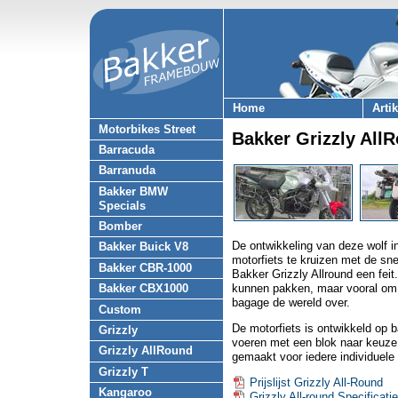
Home
Arti
Motorbikes Street
Bakker Grizzly All
Barracuda
Barranuda
Bakker BMW
Specials
Bomber
De ontwikkeling van deze wolf i
Bakker Buick V8
motorfiets te kruizen met de sn
Bakker CBR-1000
Bakker Grizzly Allround een fei
Bakker CBX1000
kunnen pakken, maar vooral om 
bagage de wereld over.
Custom
De motorfiets is ontwikkeld op 
Grizzly
voeren met een blok naar keuze.
Grizzly AllRound
gemaakt voor iedere individuele 
Grizzly T
Prijslijst Grizzly All-Round
Kangaroo
Grizzly All-round Specificati