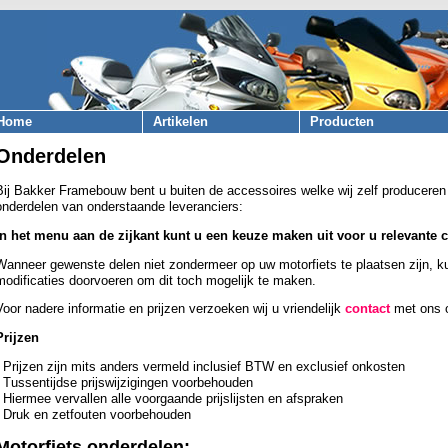
Home
Artikelen
Producten
Onderdelen
Bij Bakker Framebouw bent u buiten de accessoires welke wij zelf produceren 
onderdelen van onderstaande leveranciers:
In het menu aan de zijkant kunt u een keuze maken uit voor u relevante c
Wanneer gewenste delen niet zondermeer op uw motorfiets te plaatsen zijn, ku
modificaties doorvoeren om dit toch mogelijk te maken.
Voor nadere informatie en prijzen verzoeken wij u vriendelijk
contact
met ons 
Prijzen
- Prijzen zijn mits anders vermeld inclusief BTW en exclusief onkosten
- Tussentijdse prijswijzigingen voorbehouden
- Hiermee vervallen alle voorgaande prijslijsten en afspraken
- Druk en zetfouten voorbehouden
Motorfiets onderdelen: