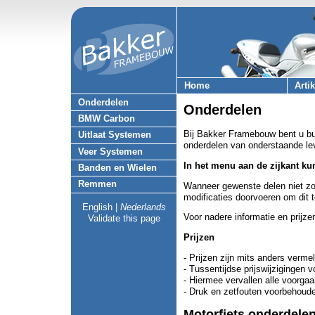
Home
Arti
Onderdelen
Onderdelen
BMW Carbon
Bij Bakker Framebouw bent u bui
Uitlaat Systemen
onderdelen van onderstaande le
Veer Systemen
In het menu aan de zijkant ku
Banden en Wielen
Remmen
Wanneer gewenste delen niet zon
modificaties doorvoeren om dit 
English
|
Nederlands
Voor nadere informatie en prijze
Validate this page
Prijzen
- Prijzen zijn mits anders verm
- Tussentijdse prijswijzigingen
- Hiermee vervallen alle voorgaa
- Druk en zetfouten voorbehoud
Motorfiets onderdelen