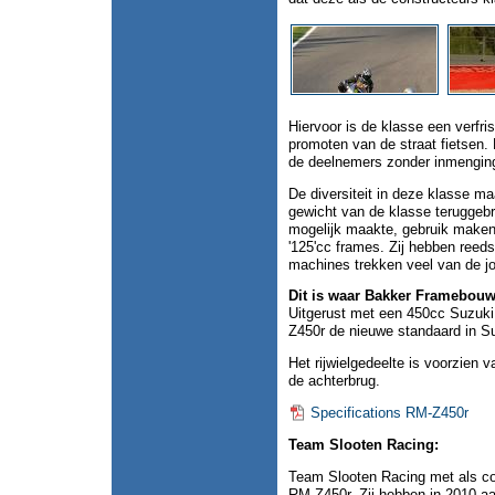
Hiervoor is de klasse een verfri
promoten van de straat fietsen. D
de deelnemers zonder inmenging
De diversiteit in deze klasse 
gewicht van de klasse teruggebr
mogelijk maakte, gebruik makend
'125'cc frames. Zij hebben reeds
machines trekken veel van de jo
Dit is waar Bakker Framebou
Uitgerust met een 450cc Suzuki 
Z450r de nieuwe standaard in S
Het rijwielgedeelte is voorzien 
de achterbrug.
Specifications RM-Z450r
Team Slooten Racing:
Team Slooten Racing met als co
RM-Z450r. Zij hebben in 2010 