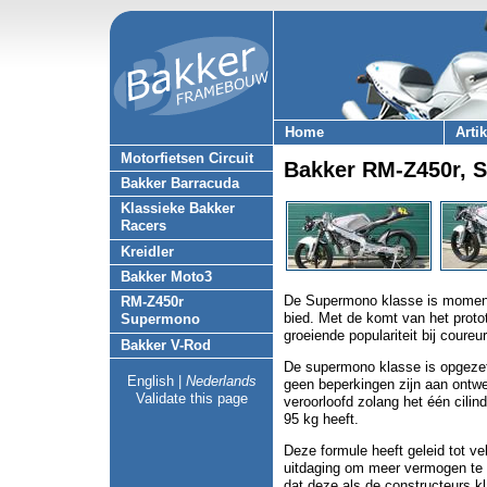
Home
Arti
Motorfietsen Circuit
Bakker RM-Z450r, 
Bakker Barracuda
Klassieke Bakker
Racers
Kreidler
Bakker Moto3
De Supermono klasse is momente
RM-Z450r
bied. Met de komt van het prot
Supermono
groeiende populariteit bij coure
Bakker V-Rod
De supermono klasse is opgezet v
English
|
Nederlands
geen beperkingen zijn aan ontwe
Validate this page
veroorloofd zolang het één cil
95 kg heeft.
Deze formule heeft geleid tot ve
uitdaging om meer vermogen te p
dat deze als de constructeurs 