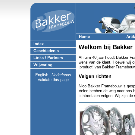
Home
Arti
Index
Welkom bij Bakker
Geschiedenis
Al ruim 40 jaar houdt Bakker F
Links / Partners
wens van de klant. Hoewel wij o
Vrijwaring
‘product’ van Bakker Framebouw
English
|
Nederlands
Velgen richten
Validate this page
Nico Bakker Framebouw is gespec
Velen hebben de weg naar ons b
lichtmetalen velgen. Wij zijn de 