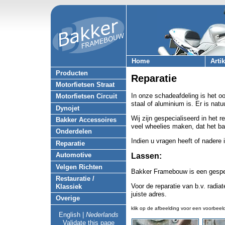
Home
Arti
Producten
Reparatie
Motorfietsen Straat
In onze schadeafdeling is het oo
Motorfietsen Circuit
staal of aluminium is. Er is nat
Dynojet
Wij zijn gespecialiseerd in het 
Bakker Accessoires
veel wheelies maken, dat het bal
Onderdelen
Indien u vragen heeft of nadere i
Reparatie
Automotive
Lassen:
Velgen Richten
Bakker Framebouw is een gespeci
Restauratie /
Voor de reparatie van b.v. radia
Klassiek
juiste adres.
Overige
klik op de afbeelding voor een voorbeel
English
|
Nederlands
Validate this page