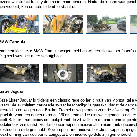
tevens werkte het koelsysteem niet naar behoren. Nadat de krukas was geric
gereviseerd, kon de auto rijdend te straat uit.
BMW Formule
Voor een klassieke BMW Formule wagen, hebben wij een nieuwe set fusee's /
Origineel was niet meer verkrijgbaar.
Lister Jaguar
Deze Lister Jaguar is tijdens een classic race op het circuit van Monza Italie
waarbij de aluminium carroserie zwaar beschadigd is geraakt. Nadat de carrose
hersteld is de wagen naar Bakker Framebouw gekomen voor de afwerking. Orig
geschikt voor een coureur van ca 160cm lengte. De nieuwe eigenaar is echter
heeft Bakker Framebouw de cockpit met de zit welke in de carroserie is geint
pedalenbox verplaatst. Verder hebben wij een nieuwe aluminium tank gebouwd 
elektrisch in orde gemaakt. Koplampunit met nieuwe beschermkappen zijn gem
bescherming van coureur is aangepast, en nieuwe gordels zijn gemonteerd.