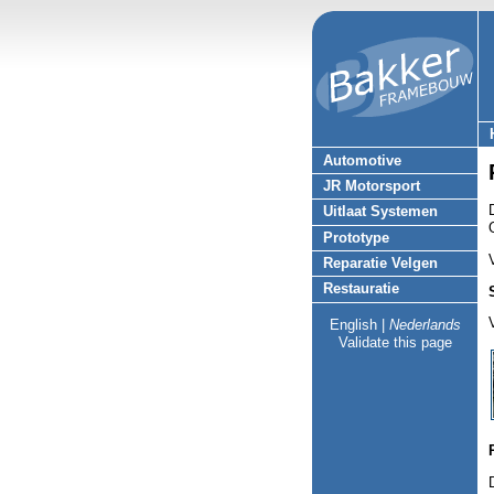
Automotive
JR Motorsport
Uitlaat Systemen
Prototype
Reparatie Velgen
Restauratie
English
|
Nederlands
Validate this page